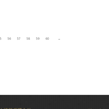
5
56
57
58
59
60
→