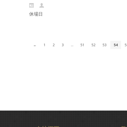
休場日
Continue reading...
←
1
2
3
…
51
52
53
54
5