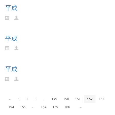
平成
Continue reading...
平成
Continue reading...
平成
Continue reading...
←
1
2
3
…
149
150
151
152
153
154
155
…
164
165
166
→