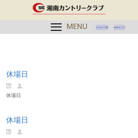
MENU
ピンポイント天気
WEBカメラ
休場日
休場日
Continue reading...
休場日