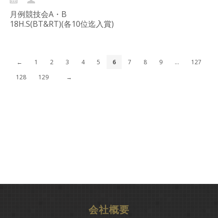
月例競技会A・B
18H.S(BT&RT)(各10位迄入賞)
Continue reading...
←
1
2
3
4
5
6
7
8
9
…
127
128
129
→
会社概要