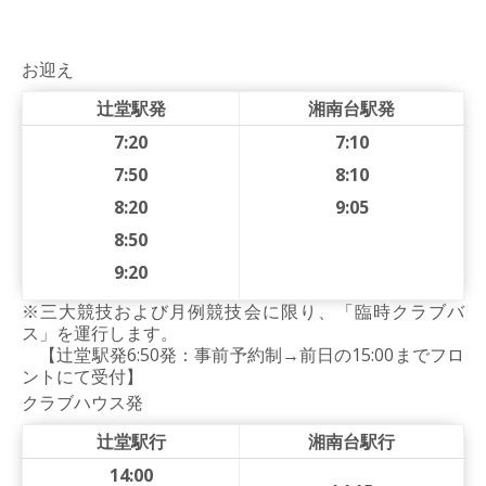
お迎え
辻堂駅発
湘南台駅発
7:20
7:10
7:50
8:10
8:20
9:05
8:50
9:20
※三大競技および月例競技会に限り、「臨時クラブバ
ス」を運行します。
【辻堂駅発6:50発：事前予約制→前日の15:00までフロ
ントにて受付】
クラブハウス発
辻堂駅行
湘南台駅行
14:00