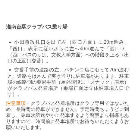
湘南台駅クラブバス乗り場
小田急改札口を出て左（西口方面）に20m進み、
「西口」表示に従いさらに左へ40m進んで「西口D」
（西口バスのりば、文教大学方面）への階段を上る（出
口の正面は交番）。
交番手前の道路の左、パチンコ店に沿って70m進む
と、道路をはさんで突き当りに駐車場があります。駐車
場の線路側の薬局手前（屋外階段に「スナック」表示）
がクラブバス発着場所（乗場正面は立体駐車場入口で
す）。
注意事項
：クラブバス発着場所はクラブ専用ではないた
め、長時間の停車ができません。予定時間ちょうどに到
着し、乗車次第速やかに発車するよう警察より指導もあ
りますので、時間前に発車場所でお待ちいただくようお
願いいたします。