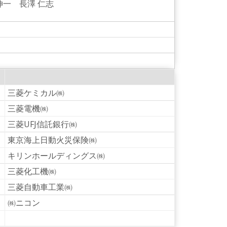
伸一 長澤 仁志
三菱ケミカル㈱
三菱電機㈱
三菱UFJ信託銀行㈱
東京海上日動火災保険㈱
キリンホールディングス㈱
三菱化工機㈱
三菱自動車工業㈱
㈱ニコン