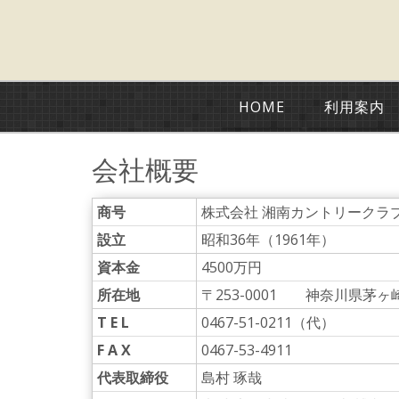
HOME
利用案内
会社概要
商号
株式会社 湘南カントリークラ
設立
昭和36年（1961年）
資本金
4500万円
所在地
〒253-0001 神奈川県茅ヶ
T E L
0467-51-0211（代）
F A X
0467-53-4911
代表取締役
島村 琢哉