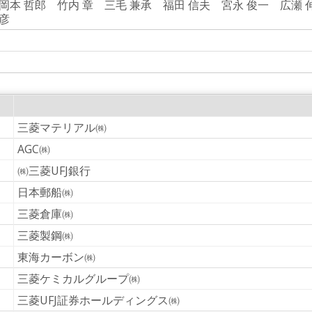
岡本 哲郎 竹内 章 三毛 兼承 福田 信夫 宮永 俊一 広瀬 
正彦
三菱マテリアル㈱
AGC㈱
㈱三菱UFJ銀行
日本郵船㈱
三菱倉庫㈱
三菱製鋼㈱
東海カーボン㈱
三菱ケミカルグループ㈱
三菱UFJ証券ホールディングス㈱