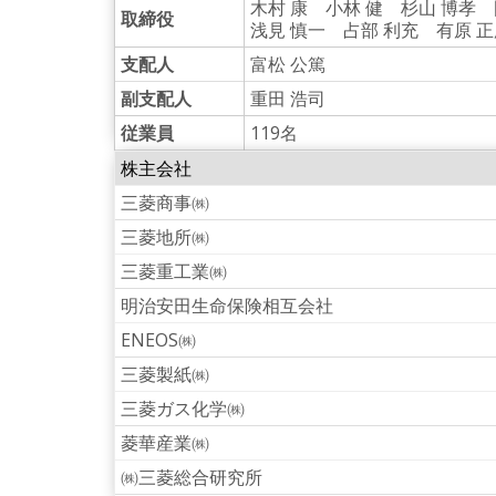
木村 康 小林 健 杉山 博孝 
取締役
浅見 慎一 占部 利充 有原 
支配人
富松 公篤
副支配人
重田 浩司
従業員
119名
株主会社
三菱商事㈱
三菱地所㈱
三菱重工業㈱
明治安田生命保険相互会社
ENEOS㈱
三菱製紙㈱
三菱ガス化学㈱
菱華産業㈱
㈱三菱総合研究所