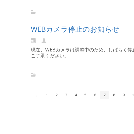
Continue reading...
WEBカメラ停止のお知らせ
現在、WEBカメラは調整中のため、しばらく停
ご了承ください。
Continue reading...
←
1
2
3
4
5
6
7
8
9