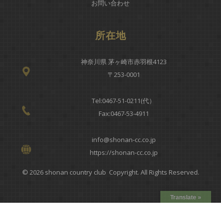
お問い合わせ
所在地
神奈川県 茅ヶ崎市赤羽根4123
〒253-0001
Tel:
0467-51-0211(代）
Fax:0467-53-4911
info@shonan-cc.co.jp
https://shonan-cc.co.jp
© 2026 shonan country club Copyright. All Rights Reserved.
Translate »