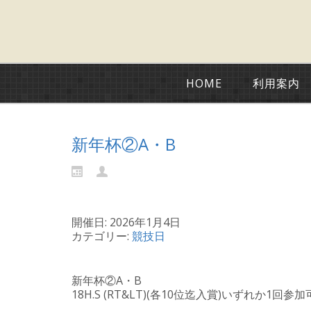
HOME
利用案内
新年杯②A・B
開催日: 2026年1月4日
カテゴリー:
競技日
新年杯②A・B
18H.S (RT&LT)(各10位迄入賞)いずれか1回参加