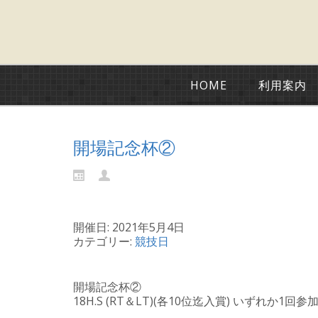
HOME
利用案内
開場記念杯②
開催日: 2021年5月4日
カテゴリー:
競技日
開場記念杯②
18H.S (RT＆LT)(各10位迄入賞) いずれか1回参